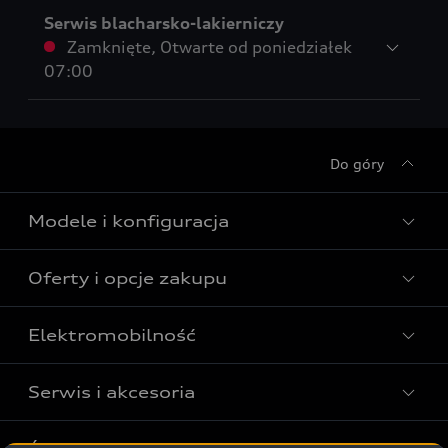
Serwis blacharsko-lakierniczy
Zamknięte
,
Otwarte od
poniedziałek
07:00
Do góry
Modele i konfiguracja
Oferty i opcje zakupu
Wszystkie modele Audi
Modele elektryczne Audi
Elektromobilność
Gotowe do odbioru
Modele Audi plug-in hybrid
Oferta Audi Business Edition
Serwis i akcesoria
Poznaj nasze modele elektryczne
Modele Audi SUV
Oferta Audi Perfect Lease
Porównaj nasze modele elektryczne
Modele Audi RS