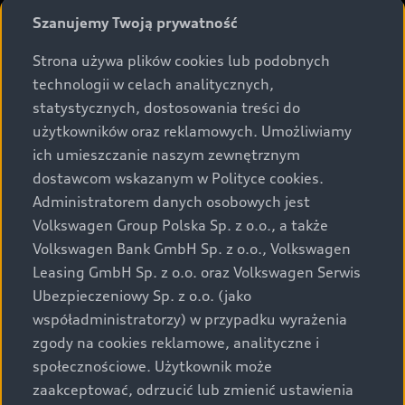
Świat Audi
Akcesoria
Audi dla biznesu
Szanujemy Twoją prywatność
Skonfiguruj swoje Audi z napędem elektrycznym
Skonfiguruj swoje Audi
Serwis i części
Samochody używane Audi Select :plus
Aktualności i historie postępu
Strona używa plików cookies lub podobnych
Poznaj nasze modele plug-in hybrid
Porównaj modele Audi
Aplikacja myAudi i usługi cyfrowe
technologii w celach analitycznych,
Dostępne samochody nowe
Audi Revolut F1® Team
Porównaj nasze modele plug-in hybrid
Umów się na jazdę testową
statystycznych, dostosowania treści do
Centrum napraw powypadkowych
Dostępne samochody używane
użytkowników oraz reklamowych. Umożliwiamy
Audi Nuvolari
Skonfiguruj swoje Audi z napędem plug-in hybrid
Skonfiguruj swój model z Ekspertem Audi
© 2026 Audi Polska.
Gwarancja
ich umieszczanie naszym zewnętrznym
Wyszukaj najbliższego Partnera Audi
Audi Sport Festiwal
Eksperci elektromobilności Audi
dostawcom wskazanym w Polityce cookies.
Informacje prawne
Partnerzy
Akcje serwisowe Audi
Oferta dla przedsiębiorców
Administratorem danych osobowych jest
Audi i Muzeum Sztuki Nowoczesnej w Warszawie
Centrum Medialne Audi
Zasięg
Volkswagen Group Polska Sp. z o.o., a także
Katalog online akcesoriów
Oferta dla klientów prywatnych
Informacje dla warsztatów
Dane WLTP
Audi driving experience
Ładowanie
Volkswagen Bank GmbH Sp. z o.o., Volkswagen
Recykling
Polityka prywatności
Kalkulator rat
Leasing GmbH Sp. z o.o. oraz Volkswagen Serwis
Audi quattro Cup
Polityka plików cookies
Ubezpieczeniowy Sp. z o.o. (jako
Formularz cofnięcia zgód
Ubezpieczenie
Audi i Puchar Świata w Skokach Narciarskich w
współadministratorzy) w przypadku wyrażenia
System zgłoszeń naruszeń
Ustawienia cookies
Zakopanem
Świat Audi RS
zgody na cookies reklamowe, analityczne i
Kontakt IOD
Kontakt
EU Data Act
społecznościowe. Użytkownik może
Audi driving experience
zaakceptować, odrzucić lub zmienić ustawienia