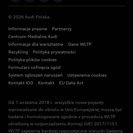
Porównaj nasze modele plug-in hybrid
Umów się na jazdę testową
Centrum napraw powypadkowych
Dostępne samochody używane
Audi Nuvolari
Skonfiguruj swoje Audi z napędem plug-in hybrid
Skonfiguruj swój model z Ekspertem Audi
© 2026 Audi Polska.
Gwarancja
Wyszukaj najbliższego Partnera Audi
Audi Sport Festiwal
Eksperci elektromobilności Audi
Informacje prawne
Partnerzy
Akcje serwisowe Audi
Oferta dla przedsiębiorców
Audi i Muzeum Sztuki Nowoczesnej w Warszawie
Centrum Medialne Audi
Zasięg
Katalog online akcesoriów
Oferta dla klientów prywatnych
Informacje dla warsztatów
Dane WLTP
Audi driving experience
Ładowanie
Recykling
Polityka prywatności
Kalkulator rat
Audi quattro Cup
Polityka plików cookies
Formularz cofnięcia zgód
Ubezpieczenie
Audi i Puchar Świata w Skokach Narciarskich w
System zgłoszeń naruszeń
Ustawienia cookies
Zakopanem
Świat Audi RS
Kontakt IOD
Kontakt
EU Data Act
Audi driving experience
Od 1 września 2018 r. wszystkie nowe pojazdy
Audi exclusive
wprowadzane do obrotu w Unii Europejskiej muszą być
badane i homologowane zgodnie z procedurą WLTP
określoną w rozporządzeniu Komisji (UE) 2017/1151.
WLTP zapewnia bardziej rygorystyczne warunki badania