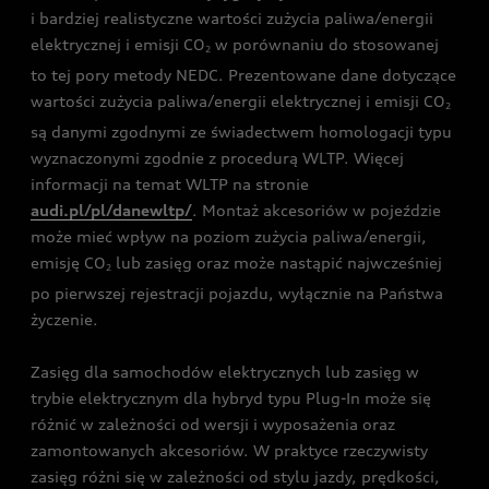
i bardziej realistyczne wartości zużycia paliwa/energii
elektrycznej i emisji CO
w porównaniu do stosowanej
2
to tej pory metody NEDC. Prezentowane dane dotyczące
wartości zużycia paliwa/energii elektrycznej i emisji CO
2
są danymi zgodnymi ze świadectwem homologacji typu
wyznaczonymi zgodnie z procedurą WLTP. Więcej
informacji na temat WLTP na stronie
audi.pl/pl/danewltp/
. Montaż akcesoriów w pojeździe
może mieć wpływ na poziom zużycia paliwa/energii,
emisję CO
lub zasięg oraz może nastąpić najwcześniej
2
po pierwszej rejestracji pojazdu, wyłącznie na Państwa
życzenie.
Zasięg dla samochodów elektrycznych lub zasięg w
trybie elektrycznym dla hybryd typu Plug-In może się
różnić w zależności od wersji i wyposażenia oraz
zamontowanych akcesoriów. W praktyce rzeczywisty
zasięg różni się w zależności od stylu jazdy, prędkości,