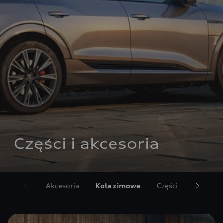
Części i akcesoria
Akcesoria
Koła zimowe
Części
Umów si